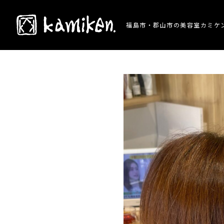
TOP
> 施術事例 > ブリーチなしで透明感のあ
福島市・郡山市の美容室カミケ