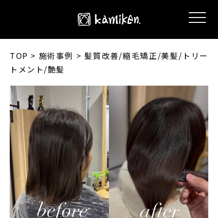
TOP
> 施術事例 > 髪質改善/縮毛矯正/美髪/トリー
トメント/艶髪