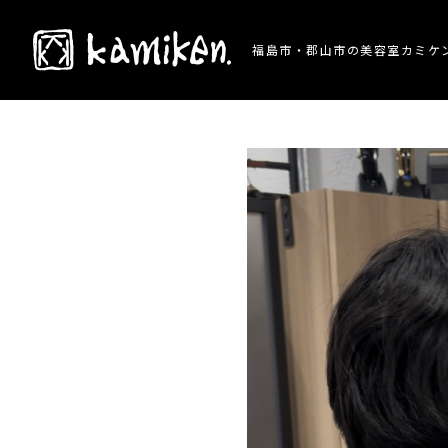
TOP
> 施術事例 > メンズ/カット/マッシュ/無
福島市・郡山市の美容室カミケ