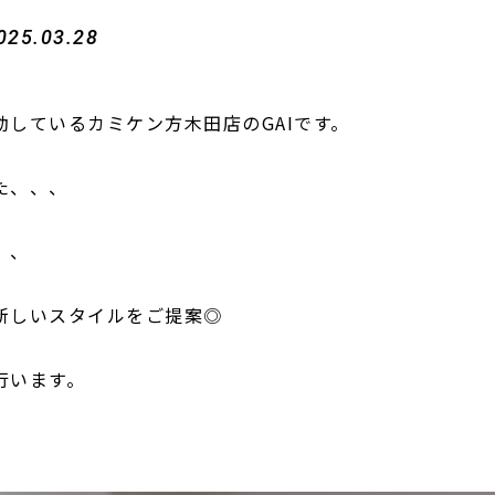
025.03.28
しているカミケン方木田店のGAIです。
た、、、
、、
新しいスタイルをご提案◎
行います。