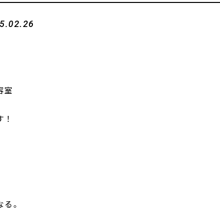
5.02.26
容室
す！
なる。