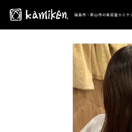
TOP
> 施術事例 > 髪質改善で艶々ロングヘア
福島市・郡山市の美容室カミケ