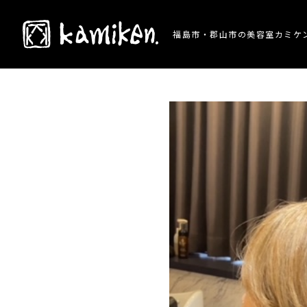
TOP
> 施術事例 > ☆白髪ぼかしカラー☆ショ
福島市・郡山市の美容室カミケ