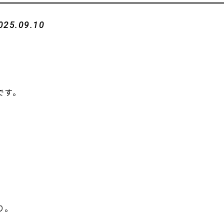
025.09.10
です。
り。