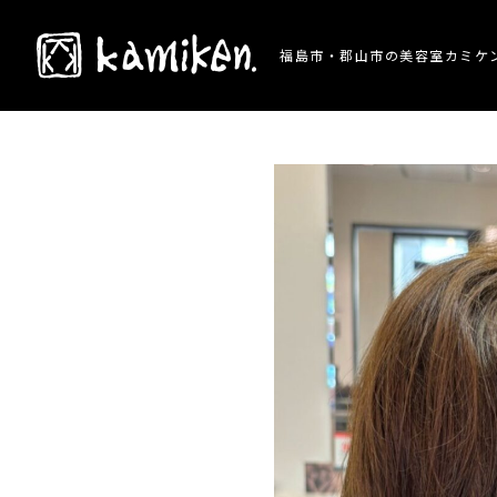
TOP
> 施術事例 > 自然な丸みのストレートボ
福島市・郡山市の美容室カミケ