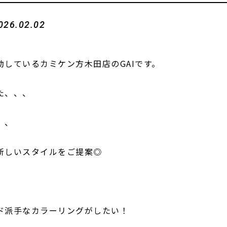
026.02.02
しているカミケン方木田店のGAIです。
た、、、
、、
新しいスタイルをご提案◎
ド派手なカラーリングがしたい！