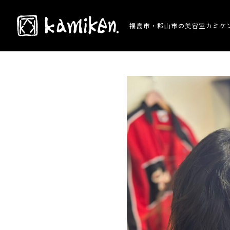
TOP
> 施術事例 > 祝成人！式限定カラー
福島市・郡山市の美容室カミケ