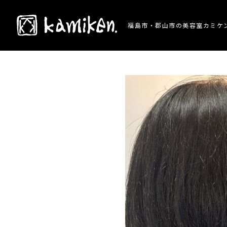
TOP
> 施術事例 > 夏に向けてスッキリショー
福島市・郡山市の美容室カミケ