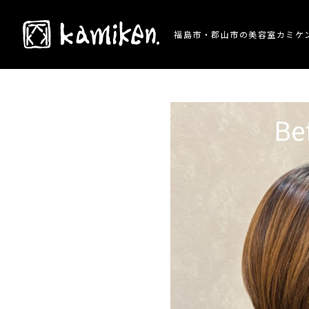
TOP
> 施術事例 > 季節の変わり目におすすめ
福島市・郡山市の美容室カミケ