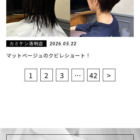
カミケン清明店
2026.05.22
マットベージュのクビレショート！
投
1
2
3
…
42
>
稿
の
ペ
ー
ジ
送
り