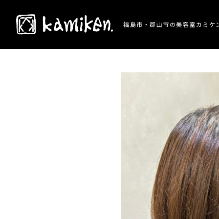
TOP
> 施術事例 > グレージュカラーでおしゃ
福島市・郡山市の美容室カミケ